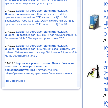
К
красносельского района.Здравствуйте!..
а
03.09.21
Дошкольное: Обмен детскими садами.
Очередь в детский сад:
Обменяю место в ДС № 51
А
Красносельского района СПб на место в ДС № 10
Всеволожск. Ребёнку 3 года..Обменяю место в ДС № 51
Ц
Красносельского района СПб на место в ДС № 10..
Б
03.09.21
Дошкольное: Обмен детскими садами.
О
Очередь в детский сад:
Меняю 44 сад приморского р-на
3-4 года на 18,246,30 сад приморского р-на СПБ
д
03.09.21
Дошкольное: Обмен детскими садами.
К
Очередь в детский сад:
Обмен с 88 сада центрального
района .Обменяем место в саду 88 Моховая 19, на любой
п
метро обводного канала...
5
03.09.21
Кировский район. Школы. Лицеи. Гимназии:
с
Школа № 162 вечерняя сменная
общеобразовательная
.Государственное
(
общеобразовательное учреждение Вечерняя сменная..
м
Посмотреть все
B
п
д
К