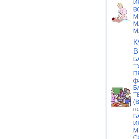
И
В
М
М
М
К
В
Б
Т
П
ф
Б
Т
(
п
Б
И
М
С