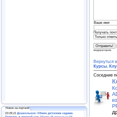
Ваше имя
Получать почт
модератором.
Вернуться 
Курсы. Кл
Соседние п
К
К
A
к
P
Новое на портале
д
03.09.21
Дошкольное: Обмен детскими садами.
Очередь в детский сад:
Меняю 49 логосад на 68