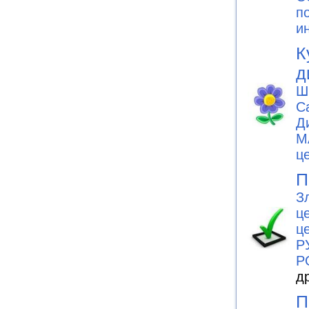
п
и
К
д
Ш
С
Д
M
ц
П
З
ц
ц
Р
Р
д
П