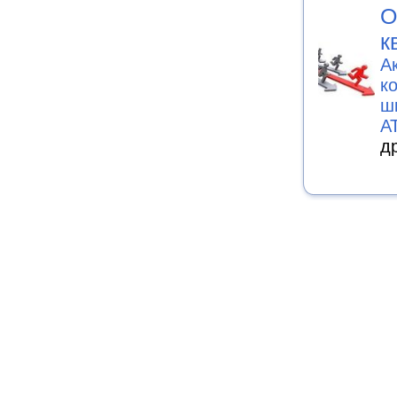
О
к
А
к
ш
A
д