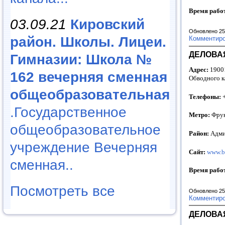
Время рабо
03.09.21
Кировский
Обновлено 25
район. Школы. Лицеи.
Комментир
ДЕЛОВАЯ
Гимназии: Школа №
Адрес:
19001
162 вечерняя сменная
Обводного ка
общеобразовательная
Телефоны:
+
.Государственное
Метро:
Фрун
общеобразовательное
Район:
Адми
учреждение Вечерняя
Сайт:
www.b
сменная..
Время рабо
Посмотреть все
Обновлено 25
Комментир
ДЕЛОВАЯ