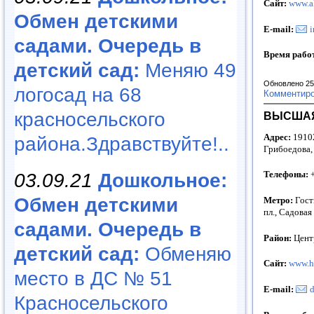
Сайт:
www.a
Обмен детскими
E-mail:
садами. Очередь в
Время рабо
детский сад:
Меняю 49
Обновлено 25
логосад на 68
Комментир
красносельского
ВЫСШАЯ
Адрес:
19102
района.Здравствуйте!..
Грибоедова,
Телефоны:
+
03.09.21
Дошкольное:
Обмен детскими
Метро:
Гост
пл., Садовая
садами. Очередь в
Район:
Цент
детский сад:
Обменяю
Сайт:
www.he
место в ДС № 51
E-mail:
d
Красносельского