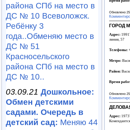
Время рабо
района СПб на место в
Обновлено 25
ДС № 10 Всеволожск.
Комментир
Ребёнку 3
ГОРОД М
года..Обменяю место в
Адрес:
19917
линия, 57
ДС № 51
Телефоны:
+
Красносельского
Метро:
Васи
района СПб на место в
Район:
Васи
ДС № 10..
Время рабо
03.09.21
Дошкольное:
Обновлено 25
Комментир
Обмен детскими
ДЕЛОВАЯ
садами. Очередь в
Адрес:
19737
детский сад:
Меняю 44
Комендантски