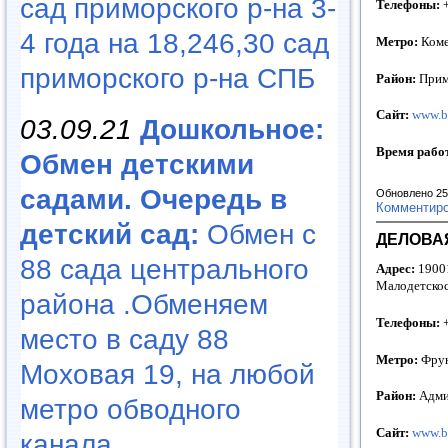
сад приморского р-на 3-
Телефоны:
+
4 года на 18,246,30 сад
Метро:
Коме
приморского р-на СПБ
Район:
Прим
Сайт:
www.b
03.09.21
Дошкольное:
Время рабо
Обмен детскими
садами. Очередь в
Обновлено 25
Комментир
детский сад:
Обмен с
ДЕЛОВАЯ
88 сада центрального
Адрес:
19001
Малодетскосе
района .Обменяем
Телефоны:
+
место в саду 88
Метро:
Фрун
Моховая 19, на любой
Район:
Адми
метро обводного
Сайт:
www.b
канала...