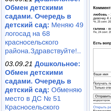
Обмен детскими
Коммент
садами. Очередь в
любовь
-
девочку 4
Чт, 25 сент. 2
детский сад:
Меняю 49
галина
-
в
логосад на 68
Пн, 24 сент. 2
красносельского
Есть воп
района.Здравствуйте!..
03.09.21
Дошкольное:
Обмен детскими
Ваше имя
садами. Очередь в
Получать п
детский сад:
Обменяю
место в ДС № 51
модератором.
Красносельского
Открыть р
Количеств