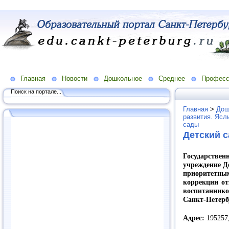
Главная
Новости
Дошкольное
Среднее
Професс
Поиск на портале...
Главная
>
Дош
развития. Ясл
сады
Детский 
Государств
учреждение Д
приоритет
коррекции от
воспитанник
Санкт-Петерб
Адрес:
195257,