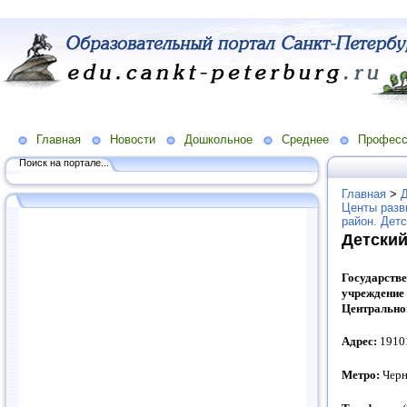
Главная
Новости
Дошкольное
Среднее
Професс
Поиск на портале...
Главная
>
Центы разв
район. Дет
Детский
Государст
учреждение
Центрально
Адрес:
19101
Метро:
Черн