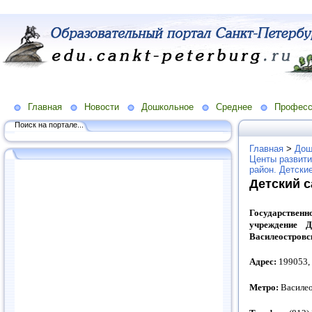
Главная
Новости
Дошкольное
Среднее
Професс
Поиск на портале...
Главная
>
Дош
Центы развити
район. Детски
Детский 
Государств
учреждение Д
Василеостровс
Адрес:
199053, 
Метро:
Василео